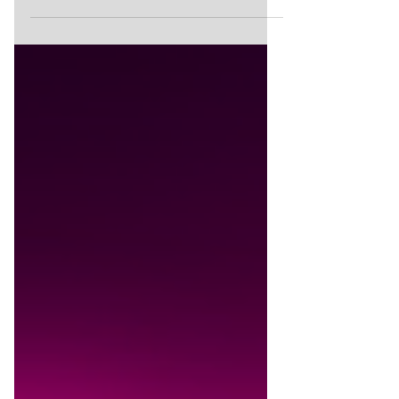
sincera: você pagou R$ 1.000, R$ 5.000 ou
até R$ 15.000 na sua placa de vídeo para
que ela sirva a você ou para trabalhar de
graça para uma quadrilha de
cibercriminosos? É um investimento
altíssimo para o seu lazer ou trabalho. E se
você acha que o pior que pode acontecer na
internet é roubarem a sua senha do
Instagram, trago péssimas notícias. O
cibercrime evoluiu, e em 2026 o alvo não é
mais apenas o seu cartão de crédito: o alvo
é o