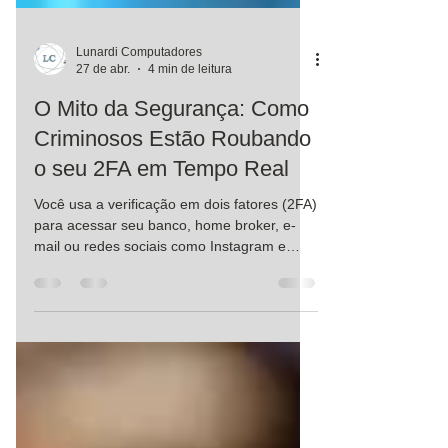
Lunardi Computadores
27 de abr.
4 min de leitura
O Mito da Segurança: Como
Criminosos Estão Roubando
o seu 2FA em Tempo Real
Você usa a verificação em dois fatores (2FA)
para acessar seu banco, home broker, e-
mail ou redes sociais como Instagram e
YouTube? Se a resposta é sim, você
provavelmente se sente seguro. Afinal, "sem
o código do meu celular, ninguém entra",
certo? Errado. Em 2026, a tecnologia de
invasão evoluiu a um ponto onde o seu
código de segurança, seja por SMS,
WhatsApp ou aplicativos como Google