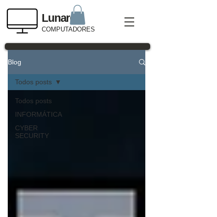
Lunardi
COMPUTADORES
Blog
Todos posts
Todos posts
INFORMÁTICA
CYBER
SECURITY