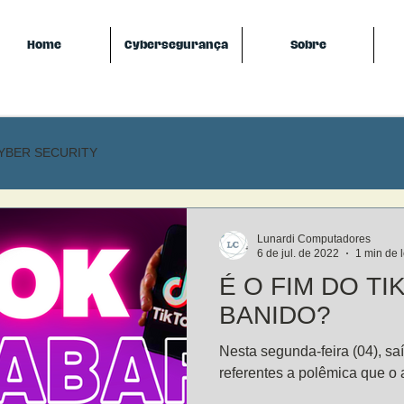
Home
Cybersegurança
Sobre
YBER SECURITY
Lunardi Computadores
6 de jul. de 2022
1 min de l
É O FIM DO T
BANIDO?
Nesta segunda-feira (04), sa
referentes a polêmica que o ap