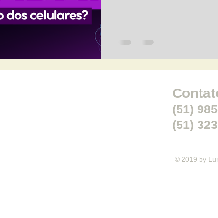
Contat
(51) 98
(51) 32
© 2019 by Lu