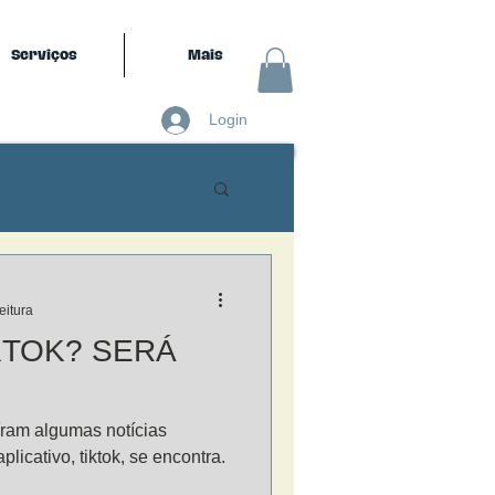
Serviços
Mais
Login
eitura
IKTOK? SERÁ
íram algumas notícias
licativo, tiktok, se encontra.