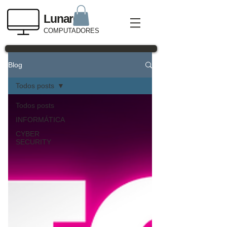
Lunardi
COMPUTADORES
Blog
Todos posts
Todos posts
INFORMÁTICA
CYBER
SECURITY