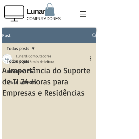
Lunardi
COMPUTADORES
Post
Todos posts
Lunardi Computadores
Todos posts
5 de jun.
4 min de leitura
A Importância do Suporte
INFORMÁTICA
de TI 24 Horas para
CYBER SECURITY
Empresas e Residências